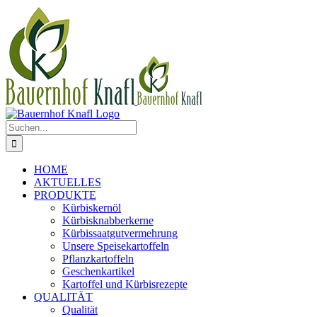
Zum
Inhalt
springen
Suche
nach:
HOME
AKTUELLES
PRODUKTE
Kürbiskernöl
Kürbisknabberkerne
Kürbissaatgutvermehrung
Unsere Speisekartoffeln
Pflanzkartoffeln
Geschenkartikel
Kartoffel und Kürbisrezepte
QUALITÄT
Qualität