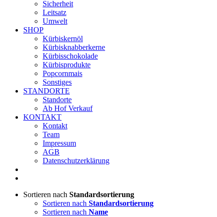
Sicherheit
Leitsatz
Umwelt
SHOP
Kürbiskernöl
Kürbisknabberkerne
Kürbisschokolade
Kürbisprodukte
Popcornmais
Sonstiges
STANDORTE
Standorte
Ab Hof Verkauf
KONTAKT
Kontakt
Team
Impressum
AGB
Datenschutzerklärung
Sortieren nach
Standardsortierung
Sortieren nach
Standardsortierung
Sortieren nach
Name