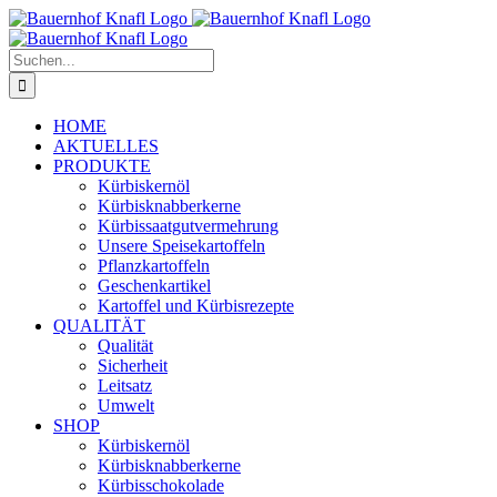
Zum
Inhalt
springen
Suche
nach:
HOME
AKTUELLES
PRODUKTE
Kürbiskernöl
Kürbisknabberkerne
Kürbissaatgutvermehrung
Unsere Speisekartoffeln
Pflanzkartoffeln
Geschenkartikel
Kartoffel und Kürbisrezepte
QUALITÄT
Qualität
Sicherheit
Leitsatz
Umwelt
SHOP
Kürbiskernöl
Kürbisknabberkerne
Kürbisschokolade