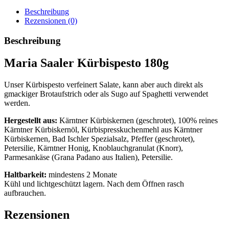
Glas
Beschreibung
Menge
Rezensionen (0)
Beschreibung
Maria Saaler Kürbispesto 180g
Unser Kürbispesto verfeinert Salate, kann aber auch direkt als
gmackiger Brotaufstrich oder als Sugo auf Spaghetti verwendet
werden.
Hergestellt aus:
Kärntner Kürbiskernen (geschrotet), 100% reines
Kärntner Kürbiskernöl, Kürbispresskuchenmehl aus Kärntner
Kürbiskernen, Bad Ischler Spezialsalz, Pfeffer (geschrotet),
Petersilie, Kärntner Honig, Knoblauchgranulat (Knorr),
Parmesankäse (Grana Padano aus Italien), Petersilie.
Haltbarkeit:
mindestens
2 Monate
Kühl und lichtgeschützt lagern. Nach dem Öffnen rasch
aufbrauchen.
Rezensionen