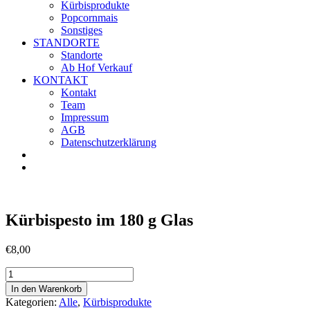
Kürbisprodukte
Popcornmais
Sonstiges
STANDORTE
Standorte
Ab Hof Verkauf
KONTAKT
Kontakt
Team
Impressum
AGB
Datenschutzerklärung
Kürbispesto im 180 g Glas
€
8,00
Kürbispesto
im
In den Warenkorb
180
Kategorien:
Alle
,
Kürbisprodukte
g