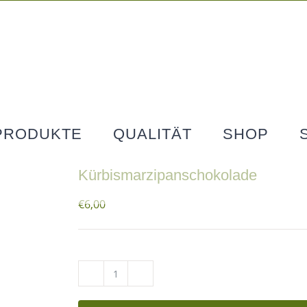
PRODUKTE
QUALITÄT
SHOP
Kürbismarzipanschokolade
€
6,00
Kürbismarzipanschokolade
Menge