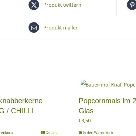
Produkt twittern
Produkt mailen
knabberkerne
Popcornmais im 2
G / CHILLI
Glas
€
3,50
renkorb
Details
In den Warenkorb