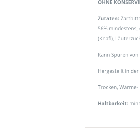
OHNE KONSERVI
Zutaten:
Zartbitt
56% mindestens, 4
(Knafl), Läuterzuc
Kann Spuren von
Hergestellt in de
Trocken, Wärme- u
Haltbarkeit:
mind