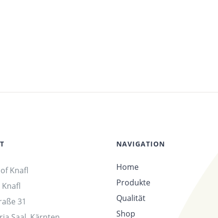
T
NAVIGATION
Home
of Knafl
Produkte
 Knafl
Qualität
raße 31
Shop
ia Saal, Kärnten,