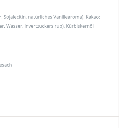
r,
Sojalecitin
, natürliches Vanillearoma), Kakao:
r, Wasser, Invertzuckersirup), Kürbiskernöl
iesach