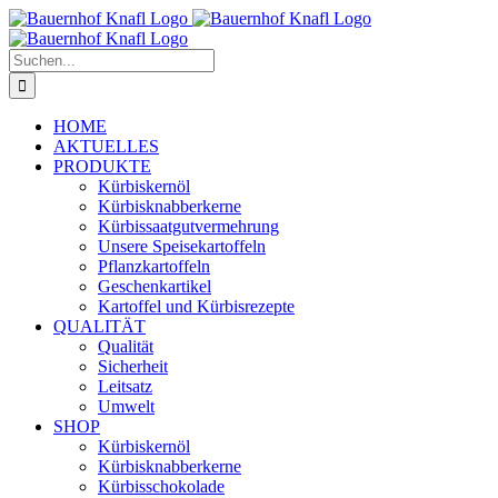
Zum
Inhalt
springen
Suche
nach:
HOME
AKTUELLES
PRODUKTE
Kürbiskernöl
Kürbisknabberkerne
Kürbissaatgutvermehrung
Unsere Speisekartoffeln
Pflanzkartoffeln
Geschenkartikel
Kartoffel und Kürbisrezepte
QUALITÄT
Qualität
Sicherheit
Leitsatz
Umwelt
SHOP
Kürbiskernöl
Kürbisknabberkerne
Kürbisschokolade