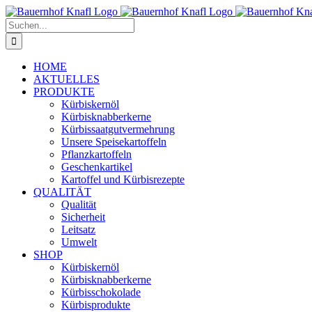
Zum
Inhalt
Suche
springen
nach:
HOME
AKTUELLES
PRODUKTE
Kürbiskernöl
Kürbisknabberkerne
Kürbissaatgutvermehrung
Unsere Speisekartoffeln
Pflanzkartoffeln
Geschenkartikel
Kartoffel und Kürbisrezepte
QUALITÄT
Qualität
Sicherheit
Leitsatz
Umwelt
SHOP
Kürbiskernöl
Kürbisknabberkerne
Kürbisschokolade
Kürbisprodukte