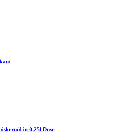
kant
kernöl in 0,25l Dose