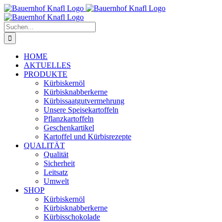
Zum
Inhalt
springen
Suche
nach:
HOME
AKTUELLES
PRODUKTE
Kürbiskernöl
Kürbisknabberkerne
Kürbissaatgutvermehrung
Unsere Speisekartoffeln
Pflanzkartoffeln
Geschenkartikel
Kartoffel und Kürbisrezepte
QUALITÄT
Qualität
Sicherheit
Leitsatz
Umwelt
SHOP
Kürbiskernöl
Kürbisknabberkerne
Kürbisschokolade