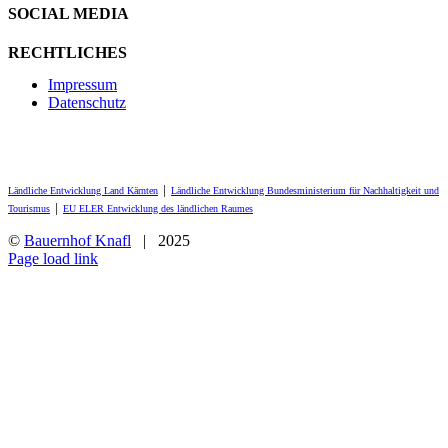
SOCIAL MEDIA
RECHTLICHES
Impressum
Datenschutz
Ländliche Entwicklung Land Kärnten
│
Ländliche Entwicklung Bundesministerium für Nachhaltigkeit und
Tourismus
│
EU ELER Entwicklung des ländlichen Raumes
©
Bauernhof Knafl
| 2025
Facebook
Page load link
Nach
oben