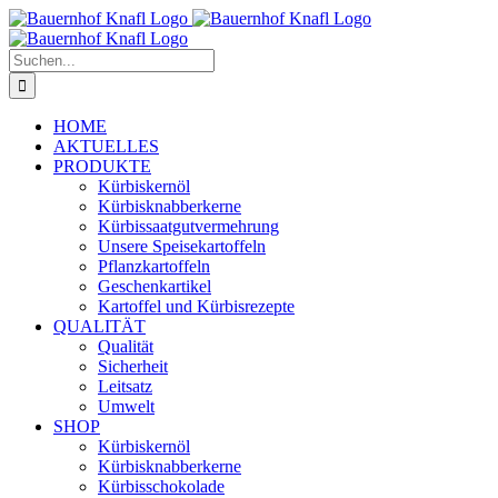
Zum
Inhalt
springen
Suche
nach:
HOME
AKTUELLES
PRODUKTE
Kürbiskernöl
Kürbisknabberkerne
Kürbissaatgutvermehrung
Unsere Speisekartoffeln
Pflanzkartoffeln
Geschenkartikel
Kartoffel und Kürbisrezepte
QUALITÄT
Qualität
Sicherheit
Leitsatz
Umwelt
SHOP
Kürbiskernöl
Kürbisknabberkerne
Kürbisschokolade