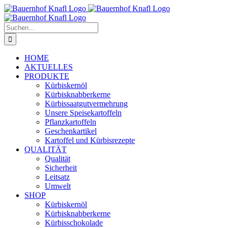
Zum
Inhalt
springen
Suche
nach:
HOME
AKTUELLES
PRODUKTE
Kürbiskernöl
Kürbisknabberkerne
Kürbissaatgutvermehrung
Unsere Speisekartoffeln
Pflanzkartoffeln
Geschenkartikel
Kartoffel und Kürbisrezepte
QUALITÄT
Qualität
Sicherheit
Leitsatz
Umwelt
SHOP
Kürbiskernöl
Kürbisknabberkerne
Kürbisschokolade