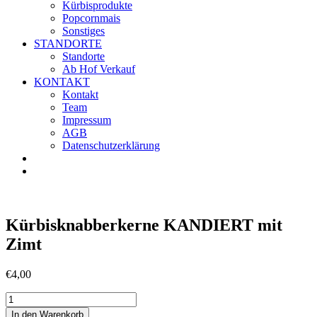
Kürbisprodukte
Popcornmais
Sonstiges
STANDORTE
Standorte
Ab Hof Verkauf
KONTAKT
Kontakt
Team
Impressum
AGB
Datenschutzerklärung
Kürbisknabberkerne KANDIERT mit
Zimt
€
4,00
Kürbisknabberkerne
KANDIERT
In den Warenkorb