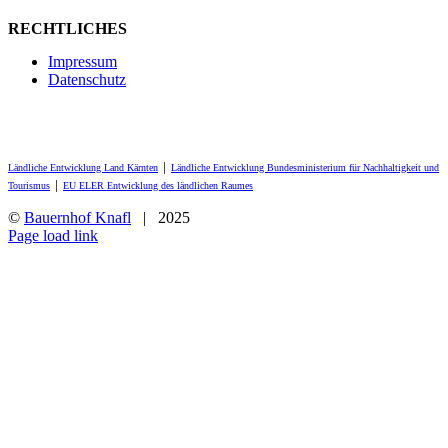
RECHTLICHES
Impressum
Datenschutz
Ländliche Entwicklung Land Kärnten
│
Ländliche Entwicklung Bundesministerium für Nachhaltigkeit und
Tourismus
│
EU ELER Entwicklung des ländlichen Raumes
©
Bauernhof Knafl
| 2025
Facebook
Page load link
Nach
oben