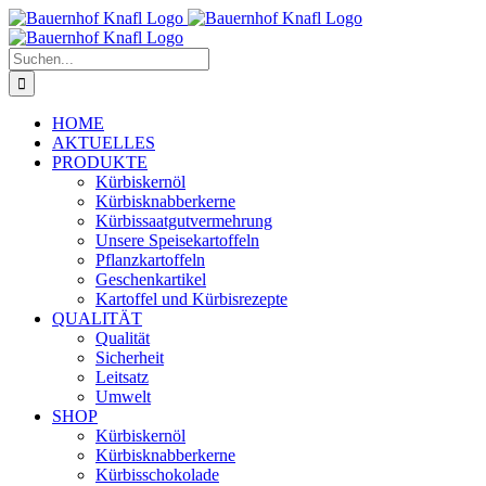
Zum
Inhalt
springen
Suche
nach:
HOME
AKTUELLES
PRODUKTE
Kürbiskernöl
Kürbisknabberkerne
Kürbissaatgutvermehrung
Unsere Speisekartoffeln
Pflanzkartoffeln
Geschenkartikel
Kartoffel und Kürbisrezepte
QUALITÄT
Qualität
Sicherheit
Leitsatz
Umwelt
SHOP
Kürbiskernöl
Kürbisknabberkerne
Kürbisschokolade