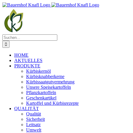
Zum
Inhalt
springen
Suche
nach:
HOME
AKTUELLES
PRODUKTE
Kürbiskernöl
Kürbisknabberkerne
Kürbissaatgutvermehrung
Unsere Speisekartoffeln
Pflanzkartoffeln
Geschenkartikel
Kartoffel und Kürbisrezepte
QUALITÄT
Qualität
Sicherheit
Leitsatz
Umwelt