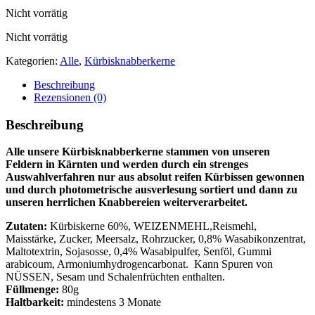
Nicht vorrätig
Nicht vorrätig
Kategorien:
Alle
,
Kürbisknabberkerne
Beschreibung
Rezensionen (0)
Beschreibung
Alle unsere Kürbisknabberkerne stammen von unseren
Feldern in Kärnten und werden durch ein strenges
Auswahlverfahren nur aus absolut reifen Kürbissen gewonnen
und durch photometrische ausverlesung sortiert und dann zu
unseren herrlichen Knabbereien weiterverarbeitet.
Zutaten:
Kürbiskerne 60%, WEIZENMEHL,Reismehl,
Maisstärke, Zucker, Meersalz, Rohrzucker, 0,8% Wasabikonzentrat,
Maltotextrin, Sojasosse, 0,4% Wasabipulfer, Senföl, Gummi
arabicoum, Armoniumhydrogencarbonat. Kann Spuren von
NÜSSEN, Sesam und Schalenfrüchten enthalten.
Füllmenge:
80g
Haltbarkeit:
mindestens 3 Monate