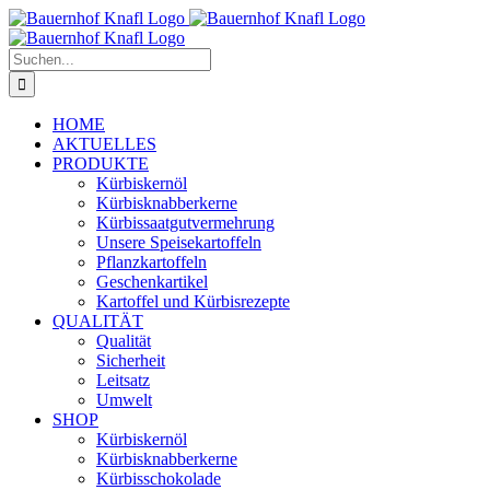
Zum
Inhalt
springen
Suche
nach:
HOME
AKTUELLES
PRODUKTE
Kürbiskernöl
Kürbisknabberkerne
Kürbissaatgutvermehrung
Unsere Speisekartoffeln
Pflanzkartoffeln
Geschenkartikel
Kartoffel und Kürbisrezepte
QUALITÄT
Qualität
Sicherheit
Leitsatz
Umwelt
SHOP
Kürbiskernöl
Kürbisknabberkerne
Kürbisschokolade