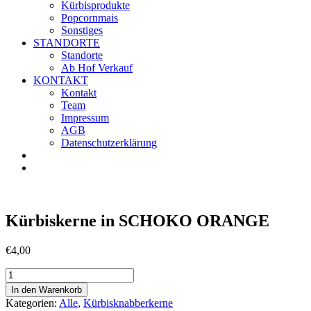
Kürbisprodukte
Popcornmais
Sonstiges
STANDORTE
Standorte
Ab Hof Verkauf
KONTAKT
Kontakt
Team
Impressum
AGB
Datenschutzerklärung
Kürbiskerne in SCHOKO ORANGE
€
4,00
Kürbiskerne
in
In den Warenkorb
SCHOKO
Kategorien:
Alle
,
Kürbisknabberkerne
ORANGE