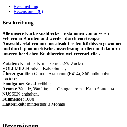
Menge
Beschreibung
Rezensionen (0)
Beschreibung
Alle unsere Kürbisknabberkerne stammen von unseren
Feldern in Kärnten und werden durch ein strenges
Auswahlverfahren nur aus absolut reifen Kürbissen gewonnen
und durch photometrische ausverlesung sortiert und dann zu
unseren herrlichen Knabbereien weiterverarbeitet.
Zutaten:
Kärntner Kürbiskerne 52%, Zucker,
VOLLMILCHpulver, Kakaobutter;
Überzugsmittel:
Gummi Arabicum (E414), Süßmolkepulver
Lactose;
Emulgator:
Soja-Lecithin;
Aroma:
Vanille, Vanillin; nat. Orangenaroma. Kann Spuren von
NÜSSEN enthalten.
Füllmenge:
100g
Haltbarkeit:
mindestens 3 Monate
Rezensionen