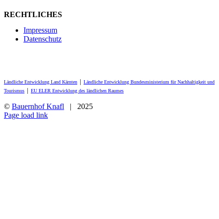
RECHTLICHES
Impressum
Datenschutz
Ländliche Entwicklung Land Kärnten
│
Ländliche Entwicklung Bundesministerium für Nachhaltigkeit und
Tourismus
│
EU ELER Entwicklung des ländlichen Raumes
©
Bauernhof Knafl
| 2025
Facebook
Page load link
Nach
oben