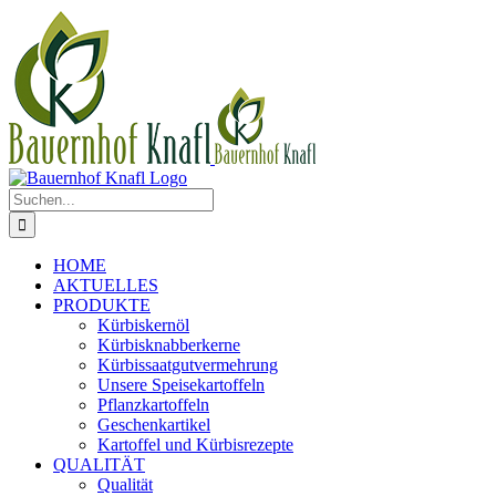
Zum
Inhalt
springen
Suche
nach:
HOME
AKTUELLES
PRODUKTE
Kürbiskernöl
Kürbisknabberkerne
Kürbissaatgutvermehrung
Unsere Speisekartoffeln
Pflanzkartoffeln
Geschenkartikel
Kartoffel und Kürbisrezepte
QUALITÄT
Qualität