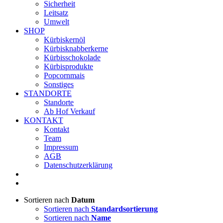
Sicherheit
Leitsatz
Umwelt
SHOP
Kürbiskernöl
Kürbisknabberkerne
Kürbisschokolade
Kürbisprodukte
Popcornmais
Sonstiges
STANDORTE
Standorte
Ab Hof Verkauf
KONTAKT
Kontakt
Team
Impressum
AGB
Datenschutzerklärung
Sortieren nach
Datum
Sortieren nach
Standardsortierung
Sortieren nach
Name