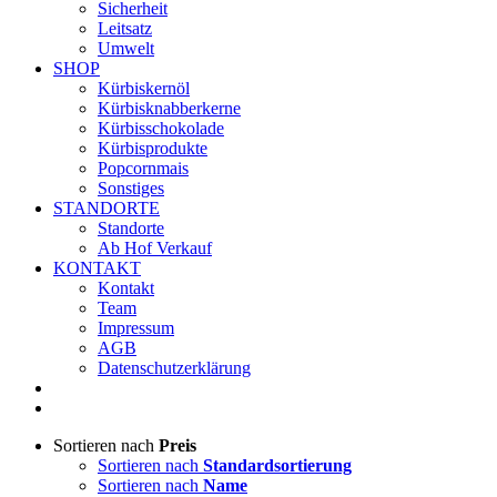
Sicherheit
Leitsatz
Umwelt
SHOP
Kürbiskernöl
Kürbisknabberkerne
Kürbisschokolade
Kürbisprodukte
Popcornmais
Sonstiges
STANDORTE
Standorte
Ab Hof Verkauf
KONTAKT
Kontakt
Team
Impressum
AGB
Datenschutzerklärung
Sortieren nach
Preis
Sortieren nach
Standardsortierung
Sortieren nach
Name