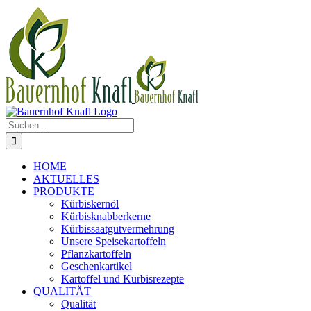
Zum
Inhalt
springen
Suche
nach:
HOME
AKTUELLES
PRODUKTE
Kürbiskernöl
Kürbisknabberkerne
Kürbissaatgutvermehrung
Unsere Speisekartoffeln
Pflanzkartoffeln
Geschenkartikel
Kartoffel und Kürbisrezepte
QUALITÄT
Qualität