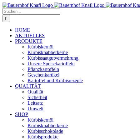
Zum
Inhalt
Suche
springen
nach:
HOME
AKTUELLES
PRODUKTE
Kürbiskernöl
Kürbisknabberkerne
Kürbissaatgutvermehrung
Unsere Speisekartoffeln
Pflanzkartoffeln
Geschenkartikel
Kartoffel und Kürbisrezepte
QUALITÄT
Qualität
Sicherheit
Leitsatz
Umwelt
SHOP
Kürbiskernöl
Kürbisknabberkerne
Kürbisschokolade
Kürbisprodukte