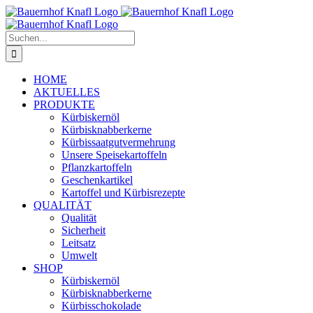
Zum
Inhalt
springen
Suche
nach:
HOME
AKTUELLES
PRODUKTE
Kürbiskernöl
Kürbisknabberkerne
Kürbissaatgutvermehrung
Unsere Speisekartoffeln
Pflanzkartoffeln
Geschenkartikel
Kartoffel und Kürbisrezepte
QUALITÄT
Qualität
Sicherheit
Leitsatz
Umwelt
SHOP
Kürbiskernöl
Kürbisknabberkerne
Kürbisschokolade