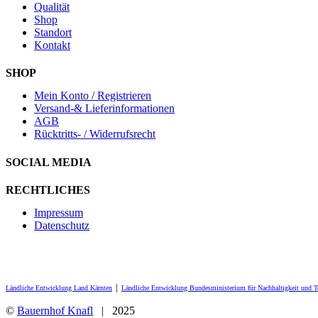
Qualität
Shop
Standort
Kontakt
SHOP
Mein Konto / Registrieren
Versand-& Lieferinformationen
AGB
Rücktritts- / Widerrufsrecht
SOCIAL MEDIA
RECHTLICHES
Impressum
Datenschutz
Ländliche Entwicklung Land Kärnten
│
Ländliche Entwicklung Bundesministerium für Nachhaltigkeit und 
©
Bauernhof Knafl
| 2025