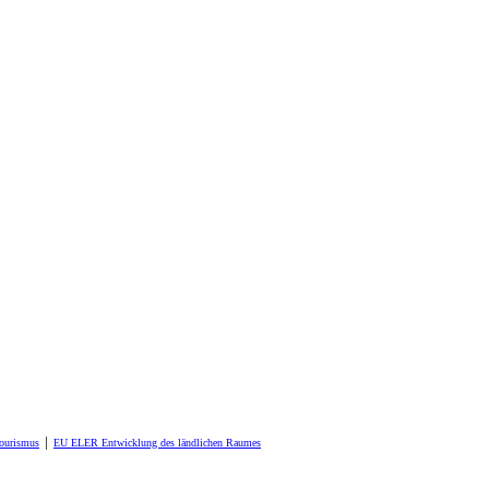
Tourismus
│
EU ELER Entwicklung des ländlichen Raumes