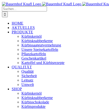
Zum
Inhalt
Suche
springen
nach:
HOME
AKTUELLES
PRODUKTE
Kürbiskernöl
Kürbisknabberkerne
Kürbissaatgutvermehrung
Unsere Speisekartoffeln
Pflanzkartoffeln
Geschenkartikel
Kartoffel und Kürbisrezepte
QUALITÄT
Qualität
Sicherheit
Leitsatz
Umwelt
SHOP
Kürbiskernöl
Kürbisknabberkerne
Kürbisschokolade
Kürbisprodukte