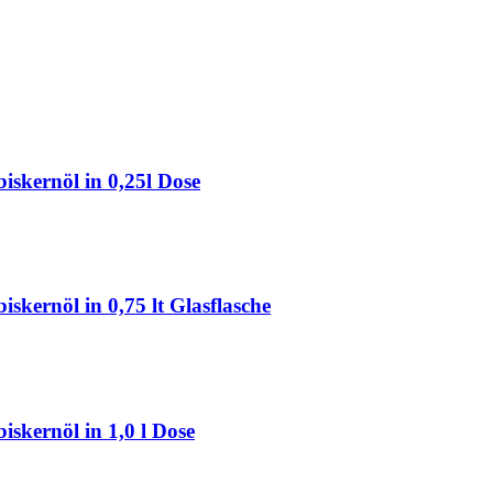
kernöl in 0,25l Dose
ernöl in 0,75 lt Glasflasche
kernöl in 1,0 l Dose