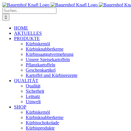
Zum
Inhalt
Suche
springen
nach:
HOME
AKTUELLES
PRODUKTE
Kürbiskernöl
Kürbisknabberkerne
Kürbissaatgutvermehrung
Unsere Speisekartoffeln
Pflanzkartoffeln
Geschenkartikel
Kartoffel und Kürbisrezepte
QUALITÄT
Qualität
Sicherheit
Leitsatz
Umwelt
SHOP
Kürbiskernöl
Kürbisknabberkerne
Kürbisschokolade
Kürbisprodukte