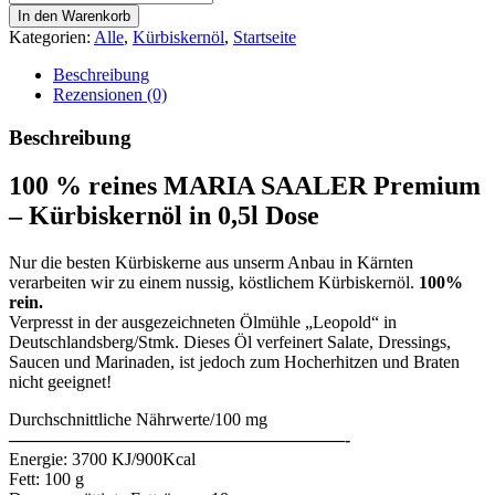
%
In den Warenkorb
reines
Kategorien:
Alle
,
Kürbiskernöl
,
Startseite
MARIA
SAALER
Beschreibung
Premium
Rezensionen (0)
-
Kürbiskernöl
Beschreibung
in
0,5l
100 % reines MARIA SAALER Premium
Dose
Menge
– Kürbiskernöl in 0,5l Dose
Nur die besten Kürbiskerne aus unserm Anbau in Kärnten
verarbeiten wir zu einem nussig, köstlichem Kürbiskernöl.
100%
rein.
Verpresst in der ausgezeichneten Ölmühle „Leopold“ in
Deutschlandsberg/Stmk. Dieses Öl verfeinert Salate, Dressings,
Saucen und Marinaden, ist jedoch zum Hocherhitzen und Braten
nicht geeignet!
Durchschnittliche Nährwerte/100 mg
———————————————————-
Energie: 3700 KJ/900Kcal
Fett: 100 g