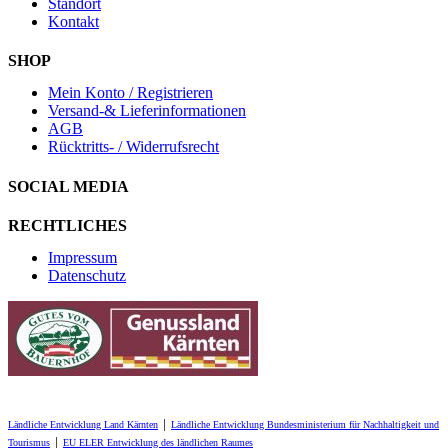
Standort
Kontakt
SHOP
Mein Konto / Registrieren
Versand-& Lieferinformationen
AGB
Rücktritts- / Widerrufsrecht
SOCIAL MEDIA
RECHTLICHES
Impressum
Datenschutz
Ländliche Entwicklung Land Kärnten
│
Ländliche Entwicklung Bundesministerium für Nachhaltigkeit und
Tourismus
│
EU ELER Entwicklung des ländlichen Raumes