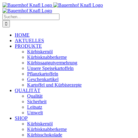
Zum
Inhalt
springen
Suche
nach:
HOME
AKTUELLES
PRODUKTE
Kürbiskernöl
Kürbisknabberkerne
Kürbissaatgutvermehrung
Unsere Speisekartoffeln
Pflanzkartoffeln
Geschenkartikel
Kartoffel und Kürbisrezepte
QUALITÄT
Qualität
Sicherheit
Leitsatz
Umwelt
SHOP
Kürbiskernöl
Kürbisknabberkerne
Kürbisschokolade