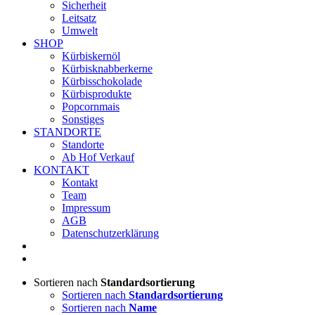
Sicherheit
Leitsatz
Umwelt
SHOP
Kürbiskernöl
Kürbisknabberkerne
Kürbisschokolade
Kürbisprodukte
Popcornmais
Sonstiges
STANDORTE
Standorte
Ab Hof Verkauf
KONTAKT
Kontakt
Team
Impressum
AGB
Datenschutzerklärung
Sortieren nach
Standardsortierung
Sortieren nach
Standardsortierung
Sortieren nach
Name