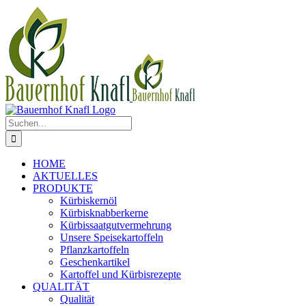
Zum
Inhalt
springen
Suche
nach:
HOME
AKTUELLES
PRODUKTE
Kürbiskernöl
Kürbisknabberkerne
Kürbissaatgutvermehrung
Unsere Speisekartoffeln
Pflanzkartoffeln
Geschenkartikel
Kartoffel und Kürbisrezepte
QUALITÄT
Qualität