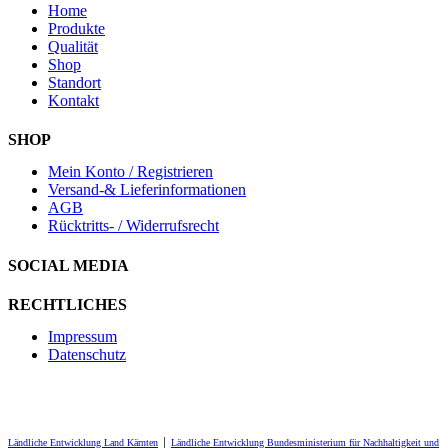
Home
Produkte
Qualität
Shop
Standort
Kontakt
SHOP
Mein Konto / Registrieren
Versand-& Lieferinformationen
AGB
Rücktritts- / Widerrufsrecht
SOCIAL MEDIA
RECHTLICHES
Impressum
Datenschutz
Ländliche Entwicklung Land Kärnten
│
Ländliche Entwicklung Bundesministerium für Nachhaltigkeit und