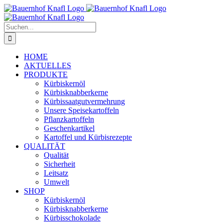
Zum
Inhalt
springen
Suche
nach:
HOME
AKTUELLES
PRODUKTE
Kürbiskernöl
Kürbisknabberkerne
Kürbissaatgutvermehrung
Unsere Speisekartoffeln
Pflanzkartoffeln
Geschenkartikel
Kartoffel und Kürbisrezepte
QUALITÄT
Qualität
Sicherheit
Leitsatz
Umwelt
SHOP
Kürbiskernöl
Kürbisknabberkerne
Kürbisschokolade