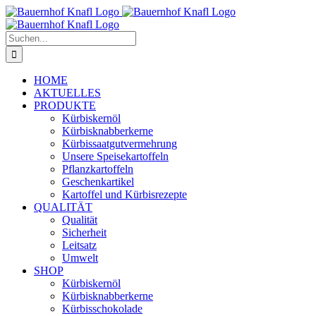
Zum
Inhalt
springen
Suche
nach:
HOME
AKTUELLES
PRODUKTE
Kürbiskernöl
Kürbisknabberkerne
Kürbissaatgutvermehrung
Unsere Speisekartoffeln
Pflanzkartoffeln
Geschenkartikel
Kartoffel und Kürbisrezepte
QUALITÄT
Qualität
Sicherheit
Leitsatz
Umwelt
SHOP
Kürbiskernöl
Kürbisknabberkerne
Kürbisschokolade