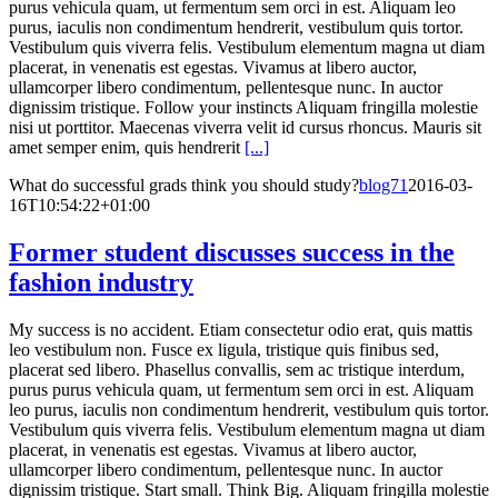
purus vehicula quam, ut fermentum sem orci in est. Aliquam leo
purus, iaculis non condimentum hendrerit, vestibulum quis tortor.
Vestibulum quis viverra felis. Vestibulum elementum magna ut diam
placerat, in venenatis est egestas. Vivamus at libero auctor,
ullamcorper libero condimentum, pellentesque nunc. In auctor
dignissim tristique. Follow your instincts Aliquam fringilla molestie
nisi ut porttitor. Maecenas viverra velit id cursus rhoncus. Mauris sit
amet semper enim, quis hendrerit
[...]
What do successful grads think you should study?
blog71
2016-03-
16T10:54:22+01:00
Former student discusses success in the
fashion industry
My success is no accident. Etiam consectetur odio erat, quis mattis
leo vestibulum non. Fusce ex ligula, tristique quis finibus sed,
placerat sed libero. Phasellus convallis, sem ac tristique interdum,
purus purus vehicula quam, ut fermentum sem orci in est. Aliquam
leo purus, iaculis non condimentum hendrerit, vestibulum quis tortor.
Vestibulum quis viverra felis. Vestibulum elementum magna ut diam
placerat, in venenatis est egestas. Vivamus at libero auctor,
ullamcorper libero condimentum, pellentesque nunc. In auctor
dignissim tristique. Start small. Think Big. Aliquam fringilla molestie