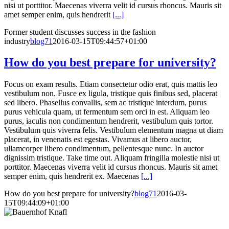
nisi ut porttitor. Maecenas viverra velit id cursus rhoncus. Mauris sit
amet semper enim, quis hendrerit
[...]
Former student discusses success in the fashion
industry
blog71
2016-03-15T09:44:57+01:00
How do you best prepare for university?
Focus on exam results. Etiam consectetur odio erat, quis mattis leo
vestibulum non. Fusce ex ligula, tristique quis finibus sed, placerat
sed libero. Phasellus convallis, sem ac tristique interdum, purus
purus vehicula quam, ut fermentum sem orci in est. Aliquam leo
purus, iaculis non condimentum hendrerit, vestibulum quis tortor.
Vestibulum quis viverra felis. Vestibulum elementum magna ut diam
placerat, in venenatis est egestas. Vivamus at libero auctor,
ullamcorper libero condimentum, pellentesque nunc. In auctor
dignissim tristique. Take time out. Aliquam fringilla molestie nisi ut
porttitor. Maecenas viverra velit id cursus rhoncus. Mauris sit amet
semper enim, quis hendrerit ex. Maecenas
[...]
How do you best prepare for university?
blog71
2016-03-
15T09:44:09+01:00