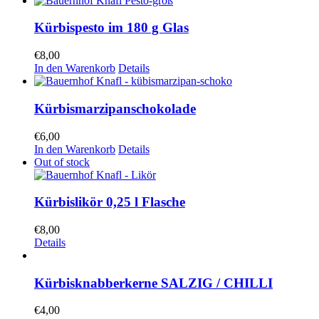
Kürbispesto im 180 g Glas
€
8,00
In den Warenkorb
Details
Kürbismarzipanschokolade
€
6,00
In den Warenkorb
Details
Out of stock
Kürbislikör 0,25 l Flasche
€
8,00
Details
Kürbisknabberkerne SALZIG / CHILLI
€
4,00