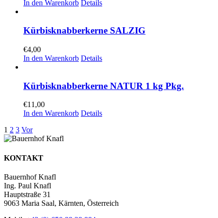
In den Warenkorb
Details
Kürbisknabberkerne SALZIG
€
4,00
In den Warenkorb
Details
Kürbisknabberkerne NATUR 1 kg Pkg.
€
11,00
In den Warenkorb
Details
1
2
3
Vor
KONTAKT
Bauernhof Knafl
Ing. Paul Knafl
Hauptstraße 31
9063 Maria Saal, Kärnten, Österreich