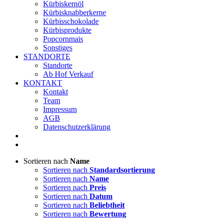
Kürbiskernöl
Kürbisknabberkerne
Kürbisschokolade
Kürbisprodukte
Popcornmais
Sonstiges
STANDORTE
Standorte
Ab Hof Verkauf
KONTAKT
Kontakt
Team
Impressum
AGB
Datenschutzerklärung
Sortieren nach
Name
Sortieren nach
Standardsortierung
Sortieren nach
Name
Sortieren nach
Preis
Sortieren nach
Datum
Sortieren nach
Beliebtheit
Sortieren nach
Bewertung