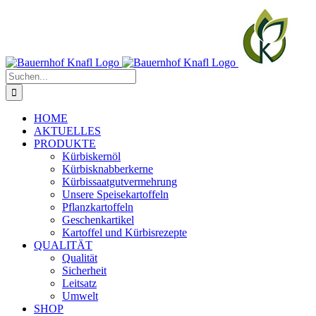
Zum
Inhalt
springen
Suche
nach:
HOME
AKTUELLES
PRODUKTE
Kürbiskernöl
Kürbisknabberkerne
Kürbissaatgutvermehrung
Unsere Speisekartoffeln
Pflanzkartoffeln
Geschenkartikel
Kartoffel und Kürbisrezepte
QUALITÄT
Qualität
Sicherheit
Leitsatz
Umwelt
SHOP