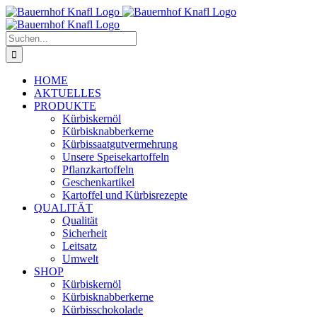
Zum
Inhalt
springen
Suche
nach:
HOME
AKTUELLES
PRODUKTE
Kürbiskernöl
Kürbisknabberkerne
Kürbissaatgutvermehrung
Unsere Speisekartoffeln
Pflanzkartoffeln
Geschenkartikel
Kartoffel und Kürbisrezepte
QUALITÄT
Qualität
Sicherheit
Leitsatz
Umwelt
SHOP
Kürbiskernöl
Kürbisknabberkerne
Kürbisschokolade