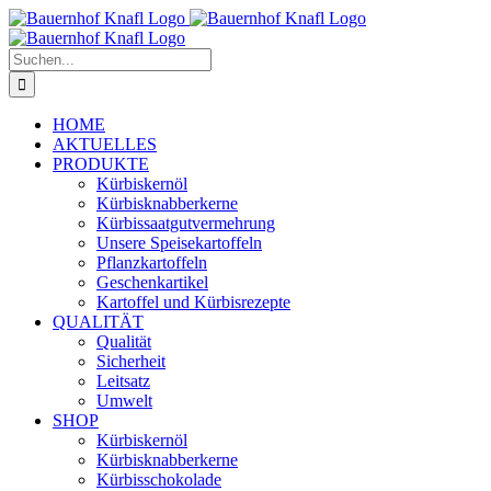
Zum
Inhalt
springen
Suche
nach:
HOME
AKTUELLES
PRODUKTE
Kürbiskernöl
Kürbisknabberkerne
Kürbissaatgutvermehrung
Unsere Speisekartoffeln
Pflanzkartoffeln
Geschenkartikel
Kartoffel und Kürbisrezepte
QUALITÄT
Qualität
Sicherheit
Leitsatz
Umwelt
SHOP
Kürbiskernöl
Kürbisknabberkerne
Kürbisschokolade