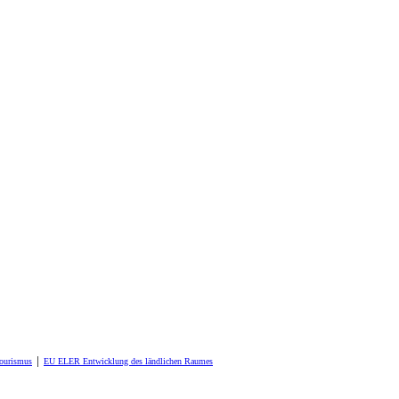
Tourismus
│
EU ELER Entwicklung des ländlichen Raumes