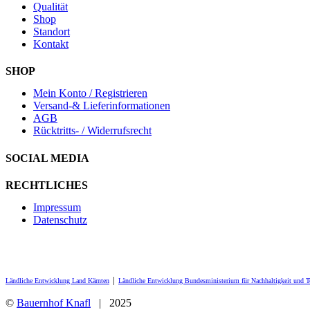
Qualität
Shop
Standort
Kontakt
SHOP
Mein Konto / Registrieren
Versand-& Lieferinformationen
AGB
Rücktritts- / Widerrufsrecht
SOCIAL MEDIA
RECHTLICHES
Impressum
Datenschutz
Ländliche Entwicklung Land Kärnten
│
Ländliche Entwicklung Bundesministerium für Nachhaltigkeit und 
©
Bauernhof Knafl
| 2025