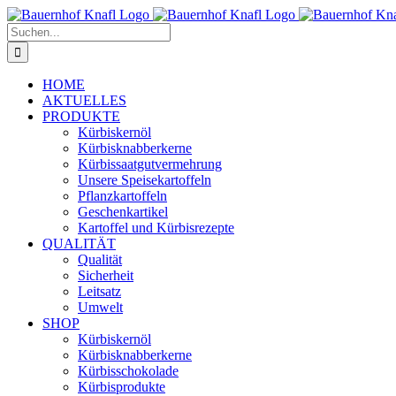
Zum
Inhalt
Suche
springen
nach:
HOME
AKTUELLES
PRODUKTE
Kürbiskernöl
Kürbisknabberkerne
Kürbissaatgutvermehrung
Unsere Speisekartoffeln
Pflanzkartoffeln
Geschenkartikel
Kartoffel und Kürbisrezepte
QUALITÄT
Qualität
Sicherheit
Leitsatz
Umwelt
SHOP
Kürbiskernöl
Kürbisknabberkerne
Kürbisschokolade
Kürbisprodukte