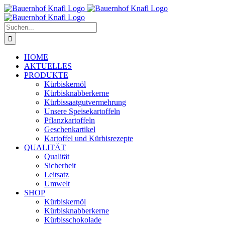
Zum
Inhalt
springen
Suche
nach:
HOME
AKTUELLES
PRODUKTE
Kürbiskernöl
Kürbisknabberkerne
Kürbissaatgutvermehrung
Unsere Speisekartoffeln
Pflanzkartoffeln
Geschenkartikel
Kartoffel und Kürbisrezepte
QUALITÄT
Qualität
Sicherheit
Leitsatz
Umwelt
SHOP
Kürbiskernöl
Kürbisknabberkerne
Kürbisschokolade