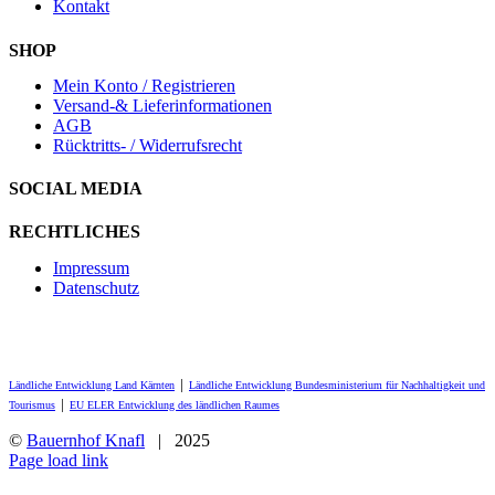
Kontakt
SHOP
Mein Konto / Registrieren
Versand-& Lieferinformationen
AGB
Rücktritts- / Widerrufsrecht
SOCIAL MEDIA
RECHTLICHES
Impressum
Datenschutz
Ländliche Entwicklung Land Kärnten
│
Ländliche Entwicklung Bundesministerium für Nachhaltigkeit und
Tourismus
│
EU ELER Entwicklung des ländlichen Raumes
©
Bauernhof Knafl
| 2025
Facebook
Page load link
Nach