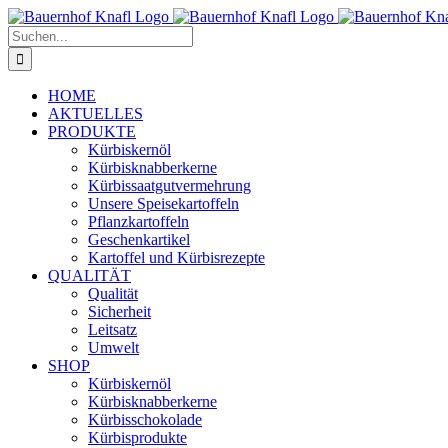
Zum
Inhalt
Suche
springen
nach:
HOME
AKTUELLES
PRODUKTE
Kürbiskernöl
Kürbisknabberkerne
Kürbissaatgutvermehrung
Unsere Speisekartoffeln
Pflanzkartoffeln
Geschenkartikel
Kartoffel und Kürbisrezepte
QUALITÄT
Qualität
Sicherheit
Leitsatz
Umwelt
SHOP
Kürbiskernöl
Kürbisknabberkerne
Kürbisschokolade
Kürbisprodukte