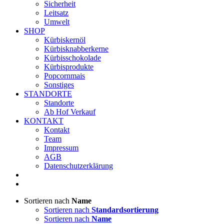
Sicherheit
Leitsatz
Umwelt
SHOP
Kürbiskernöl
Kürbisknabberkerne
Kürbisschokolade
Kürbisprodukte
Popcornmais
Sonstiges
STANDORTE
Standorte
Ab Hof Verkauf
KONTAKT
Kontakt
Team
Impressum
AGB
Datenschutzerklärung
Sortieren nach
Name
Sortieren nach
Standardsortierung
Sortieren nach
Name