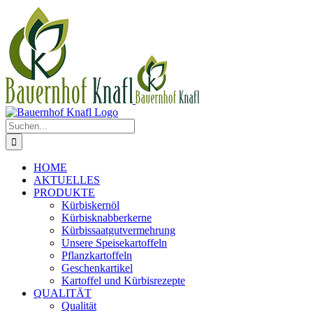
Zum
Inhalt
springen
Suche
nach:
HOME
AKTUELLES
PRODUKTE
Kürbiskernöl
Kürbisknabberkerne
Kürbissaatgutvermehrung
Unsere Speisekartoffeln
Pflanzkartoffeln
Geschenkartikel
Kartoffel und Kürbisrezepte
QUALITÄT
Qualität