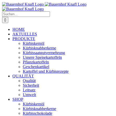
Zum
Inhalt
springen
Suche
nach:
HOME
AKTUELLES
PRODUKTE
Kürbiskernöl
Kürbisknabberkerne
Kürbissaatgutvermehrung
Unsere Speisekartoffeln
Pflanzkartoffeln
Geschenkartikel
Kartoffel und Kürbisrezepte
QUALITÄT
Qualität
Sicherheit
Leitsatz
Umwelt
SHOP
Kürbiskernöl
Kürbisknabberkerne
Kürbisschokolade