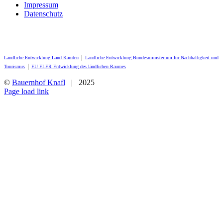
Impressum
Datenschutz
Ländliche Entwicklung Land Kärnten
│
Ländliche Entwicklung Bundesministerium für Nachhaltigkeit und
Tourismus
│
EU ELER Entwicklung des ländlichen Raumes
©
Bauernhof Knafl
| 2025
Facebook
Page load link
Nach
oben