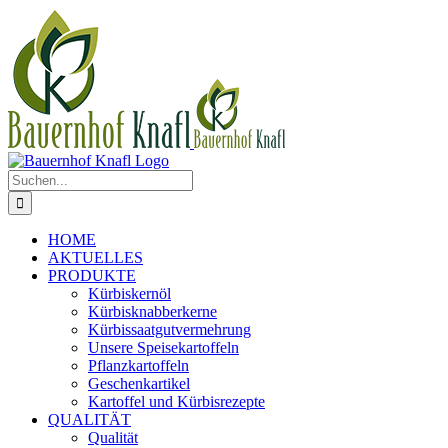
Zum
Inhalt
springen
Suche
nach:
HOME
AKTUELLES
PRODUKTE
Kürbiskernöl
Kürbisknabberkerne
Kürbissaatgutvermehrung
Unsere Speisekartoffeln
Pflanzkartoffeln
Geschenkartikel
Kartoffel und Kürbisrezepte
QUALITÄT
Qualität