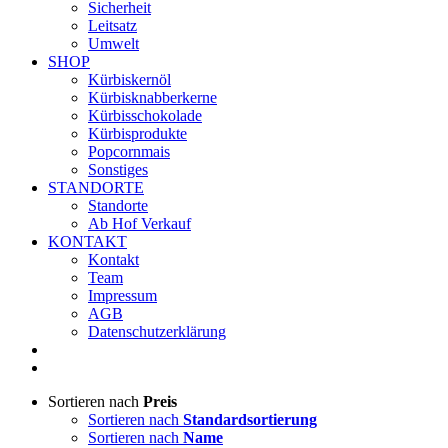
Sicherheit
Leitsatz
Umwelt
SHOP
Kürbiskernöl
Kürbisknabberkerne
Kürbisschokolade
Kürbisprodukte
Popcornmais
Sonstiges
STANDORTE
Standorte
Ab Hof Verkauf
KONTAKT
Kontakt
Team
Impressum
AGB
Datenschutzerklärung
Sortieren nach
Preis
Sortieren nach
Standardsortierung
Sortieren nach
Name