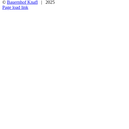
©
Bauernhof Knafl
| 2025
Facebook
Page load link
Nach
oben