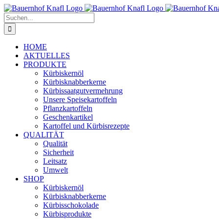
Zum
Inhalt
Suche
springen
nach:
HOME
AKTUELLES
PRODUKTE
Kürbiskernöl
Kürbisknabberkerne
Kürbissaatgutvermehrung
Unsere Speisekartoffeln
Pflanzkartoffeln
Geschenkartikel
Kartoffel und Kürbisrezepte
QUALITÄT
Qualität
Sicherheit
Leitsatz
Umwelt
SHOP
Kürbiskernöl
Kürbisknabberkerne
Kürbisschokolade
Kürbisprodukte