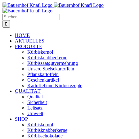
Zum
Inhalt
springen
Suche
nach:
HOME
AKTUELLES
PRODUKTE
Kürbiskernöl
Kürbisknabberkerne
Kürbissaatgutvermehrung
Unsere Speisekartoffeln
Pflanzkartoffeln
Geschenkartikel
Kartoffel und Kürbisrezepte
QUALITÄT
Qualität
Sicherheit
Leitsatz
Umwelt
SHOP
Kürbiskernöl
Kürbisknabberkerne
Kürbisschokolade