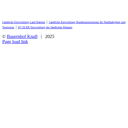
Ländliche Entwicklung Land Kärnten
│
Ländliche Entwicklung Bundesministerium für Nachhaltigkeit und
Tourismus
│
EU ELER Entwicklung des ländlichen Raumes
©
Bauernhof Knafl
| 2025
Facebook
Page load link
Nach
oben